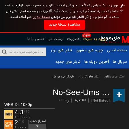
مای موویز با یک طراحی کاملاً جدید و کلی امکانات تازه و منحصر به فرد بازطراحی شده
🎉 حتماً یک سر به نسخهٔ جدید بزن و راحت بگرد 😊 چیدمان صفحهٔ اصلی مثل قبل
مانده تا گم نشوی ، و اگر ظاهر تازه‌تری می‌خواهی
نسخهٔ مدرن
هم آماده است.
مشاهدهٔ نسخهٔ جدید
new
ورود به سایت
عضویت
لیست من
تماس با ما
صفحه اصلی
چهره های مشهور
فیلم های برتر
سریال ها
آخرین دوبله ها
تریلر های جدید
لینک های دانلود
نقد های کاربران
بازیگران و عوامل
No-See-Ums
(2025)
ترسناک
80 دقیقه
Not Rated
WEB-DL 1080p
4.3
/10
105 users
امتیاز دهید
2
/10
1 users