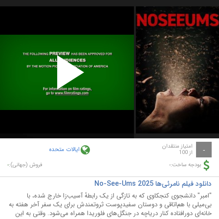
Play
Video
امتیاز منتقدان
ایالات متحده
-
از 100
-
-
بودجه ساخت:
فروش (جهانی):
دانلود فیلم نامرئی‌ها No-See-Ums 2025
"امبر" دانشجوی کنجکاوی که به تازگی از یک رابطهٔ آسیب‌زا خارج شده، با
بی‌میلی با هم‌اتاقی و دوستان سفیدپوست ثروتمندش برای یک سفر آخر هفته به
خانه‌ای دورافتاده کنار دریاچه در جنگل‌های فلوریدا همراه می‌شود. وقتی به این