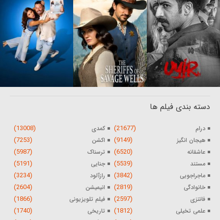
دسته بندی فیلم ها
(13008)
(21677)
درام
کمدی
(7253)
(9149)
هیجان انگیز
اکشن
(5987)
(6520)
عاشقانه
ترسناک
(5191)
(5539)
مستند
جنایی
(3234)
(3842)
ماجراجویی
رازآلود
(2604)
(2819)
خانوادگی
انیمیشن
(1866)
(2597)
فانتزی
فیلم تلویزیونی
(1740)
(1812)
علمی تخیلی
تاریخی