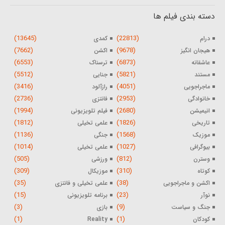
دسته بندی فیلم ها
(13645)
(22813)
درام
کمدی
(7662)
(9678)
هیجان انگیز
اکشن
(6553)
(6873)
عاشقانه
ترسناک
(5512)
(5821)
مستند
جنایی
(3416)
(4051)
ماجراجویی
رازآلود
(2736)
(2953)
خانوادگی
فانتزی
(1994)
(2680)
انیمیشن
فیلم تلویزیونی
(1812)
(1826)
تاریخی
علمی تخیلی
(1136)
(1568)
موزیک
جنگی
(1014)
(1027)
بیوگرافی
علمی تخیلی
(505)
(812)
وسترن
ورزشی
(309)
(310)
کوتاه
موزیکال
(35)
(38)
اکشن و ماجراجویی
علمی تخیلی و فانتزی
(15)
(23)
نوآر
برنامه تلویزیونی
(3)
(9)
جنگ و سیاست
بازی
(1)
(1)
کودکان
Reality