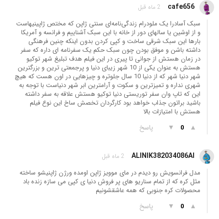
cafe656
2 ماه قبل
سبک آسادرا یک ملودرام زندگی‌نامه‌ای سنتی ژاپن که مختص ژاپینیهاست
و از اوشین یا سالهای دور از خانه با این سبک آشناییم و فرانسه و آمریکا
بارها این سبک شرقی ساخت و کپی کردن بدون اینکه چنین فرهنگی
داشته باشن و موفق بودن چون سبک حکم یک سفرنامه ای داره که سفر
در زمان هستش از جوانی تا پیری در این فیلم هدف تبلیغ شهر توکیو
هستش به عنوان یکی از 10 شهر زیبای دنیا و پرجمعتی ترین و بزرگترین
شهر دنیا شهر که از دنیا 10 سال جلوتره و چیزهایی در اون هست که هیچ
شهری نداره و تمیزترین و سکوت و آرامترین ابر شهر دنیاست با توجه به
این که تاپ وان سفر توریستی دنیا توکیو هستش علاقه به سفر داشته
باشید براتون جذاب خواهد بود کارگردان تخصش ساخ این نوع فیلم
هستش با امتیازات بالا
▲
▼
پاسخ
0
ALINIK382034086AI
2 ماه قبل
مدل فرانسویش رو دیدم در مای موویز ژاپن اومده ورژن ژاپنیشو ساخته
مثل کره که از تمام سناریو های پر فروش دنیا ی کپی می سازه زنده باد
محصولات کره جنوبی که همه عاشقشونیم
▲
▼
پاسخ
0