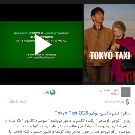
Play
Video
امتیاز منتقدان
ژاپن
-
از 100
-
-
بودجه ساخت:
فروش (جهانی):
دانلود فیلم تاکسی توکیو Tokyo Taxi 2025
روزی "کوجی اوسامی" راننده تاکسی، مأمور می‌شود "سومیره تاکانوی" 85 ساله را
از شیباماتای توکیو به آسایشگاهی سالمندان در هایامای کاناگاوا برساند. اما
سومیره از او می‌خواهد در طول مسیر چند توقف و تغییر مسیر داشته باشند. با