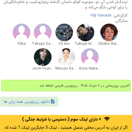
نزدیک‌تر شدن آن دو، سومیره کم‌کم داستان گذشته پرفرازونشیب و خاطره‌انگیزش
را برای کوجی بازگو می‌کند و ...
کارگردانی:
Yôji Yamada
ستارگان:
Yûka
Takaya Sakoda
Yû Aoi
Takuya Kimura
Chieko Baishô
Joon-Young Lee
Misuzu Kanno
Runa Nakashima
آخرین بروزرسانی در ۷ خرداد ۱۴۰۵ ، زیرنویس فارسی اضافه شد.
دانلود زیرنویس همه زبان ها
+ دارای لینک سوم ( دسترسی با شرایط جنگی )
اگر از ایران به آدرس مخفی متصل هستید ، لینک 3 جایگزین لینک 1 شده که