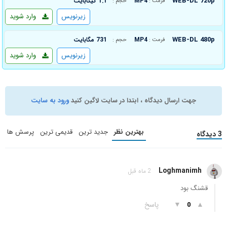
WEB-DL 720p
MP4
1.1 گیگابایت
فرمت :
حجم :
زیرنویس
وارد شوید
WEB-DL 480p
MP4
731 مگابایت
فرمت :
حجم :
زیرنویس
وارد شوید
جهت ارسال دیدگاه ، ابتدا در سایت لاگین کنید
ورود به سایت
بهترین نظر
جدید ترین
قدیمی ترین
پرسش ها
3 دیدگاه
Loghmanimh
2 ماه قبل
قشنگ بود
▲
▼
پاسخ
0