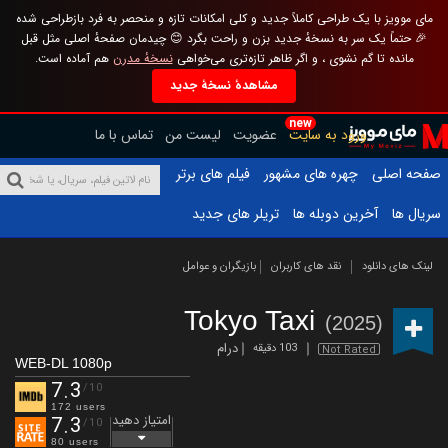
مای موویز با یک طراحی کاملاً جدید و کلی امکانات تازه و منحصر به فرد بازطراحی شده
🎉 حتماً یک سر به نسخهٔ جدید بزن و راحت بگرد 😊 چیدمان صفحهٔ اصلی مثل قبل
مانده تا گم نشوی ، و اگر ظاهر تازه‌تری می‌خواهی
نسخهٔ مدرن
هم آماده است.
مشاهدهٔ نسخهٔ جدید
new
ورود به سایت
عضویت
لیست من
تماس با ما
صفحه اصلی
چهره های مشهور
فیلم های برتر
سریال ها
آخرین دوبله ها
تریلر های جدید
لینک های دانلود
نقد های کاربران
بازیگران و عوامل
Tokyo Taxi
(2025)
درام
103 دقیقه
Not Rated
WEB-DL 1080p
7.3
/10
172 users
امتیاز دهید
7.3
/10
80 users