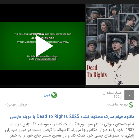
Play
Video
امتیاز منتقدان
چین
-
از 100
-
-
بودجه ساخت:
فروش (جهانی):
دانلود فیلم مدرک محکوم کننده Dead to Rights 2025 با دوبله فارسی
فیلم داستان جوانی به نام سو لیوچانگ است که در بحبوحه جنگ ژاپن در سال
1937، خود را به عنوان عکاس جا می‌زند تا بتواند با گرفتن پست در میان سربازان
ژاپنی، به هموطنان چینی خود کمک کند و در همین مسیر جان خود را به خطر