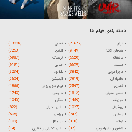
دسته بندی فیلم ها
(13008)
(21677)
درام
کمدی
(7253)
(9149)
هیجان انگیز
اکشن
(5987)
(6520)
عاشقانه
ترسناک
(5191)
(5539)
مستند
جنایی
(3234)
(3842)
ماجراجویی
رازآلود
(2604)
(2819)
خانوادگی
انیمیشن
(1866)
(2597)
فانتزی
فیلم تلویزیونی
(1740)
(1812)
علمی تخیلی
تاریخی
(1043)
(1459)
موزیک
جنگی
(822)
(1027)
بیوگرافی
علمی تخیلی
(505)
(742)
وسترن
ورزشی
(309)
(310)
کوتاه
موزیکال
(34)
(37)
اکشن و ماجراجویی
علمی تخیلی و فانتزی