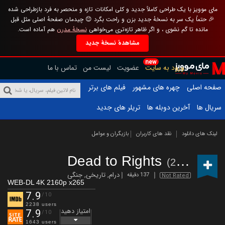
مای موویز با یک طراحی کاملاً جدید و کلی امکانات تازه و منحصر به فرد بازطراحی شده
🎉 حتماً یک سر به نسخهٔ جدید بزن و راحت بگرد 😊 چیدمان صفحهٔ اصلی مثل قبل
مانده تا گم نشوی ، و اگر ظاهر تازه‌تری می‌خواهی
نسخهٔ مدرن
هم آماده است.
مشاهدهٔ نسخهٔ جدید
new
ورود به سایت
عضویت
لیست من
تماس با ما
صفحه اصلی
چهره های مشهور
فیلم های برتر
سریال ها
آخرین دوبله ها
تریلر های جدید
لینک های دانلود
نقد های کاربران
بازیگران و عوامل
Dead to Rights
(2025)
درام
,
تاریخی
,
جنگی
137 دقیقه
Not Rated
WEB-DL 4K 2160p x265
7.9
/10
2238 users
امتیاز دهید
7.9
/10
1643 users