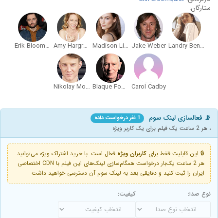
ستارگان:
Erik Bloomquist
Amy Hargreaves
Madison Lintz
Jake Weber
Landry Bender
Nikolay Moss
Blaque Fowler
Carol Cadby
📡 فعالسازی لینک سوم
1 نفر درخواست داده
، هر 2 ساعت یک فیلم برای یک کاربر ویژه
🔒 این قابلیت فقط برای
کاربران ویژه
فعال است. با خرید اشتراک ویژه می‌توانید
هر 2 ساعت یک‌بار درخواست همگام‌سازی لینک‌های این فیلم با CDN اختصاصی
ایران را ثبت کنید و دقایقی بعد به لینک سوم آن دسترسی خواهید داشت
نوع صدا:
کیفیت: