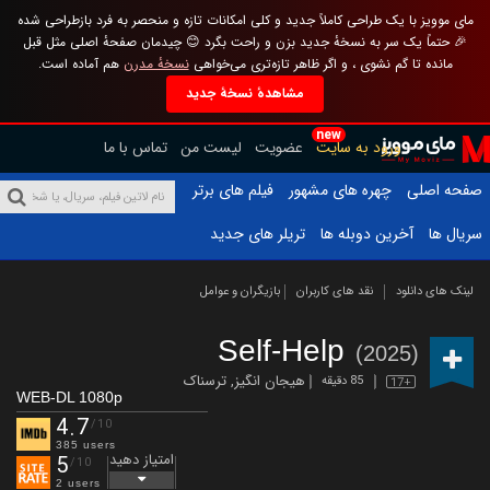
مای موویز با یک طراحی کاملاً جدید و کلی امکانات تازه و منحصر به فرد بازطراحی شده
🎉 حتماً یک سر به نسخهٔ جدید بزن و راحت بگرد 😊 چیدمان صفحهٔ اصلی مثل قبل
مانده تا گم نشوی ، و اگر ظاهر تازه‌تری می‌خواهی
نسخهٔ مدرن
هم آماده است.
مشاهدهٔ نسخهٔ جدید
new
ورود به سایت
عضویت
لیست من
تماس با ما
صفحه اصلی
چهره های مشهور
فیلم های برتر
سریال ها
آخرین دوبله ها
تریلر های جدید
لینک های دانلود
نقد های کاربران
بازیگران و عوامل
Self-Help
(2025)
هیجان انگیز
,
ترسناک
85 دقیقه
17+
WEB-DL 1080p
4.7
/10
385 users
امتیاز دهید
5
/10
2 users