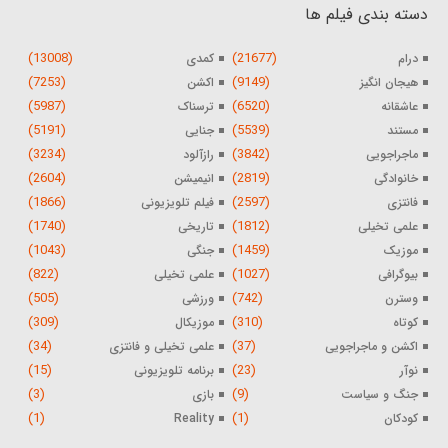
دسته بندی فیلم ها
(13008)
(21677)
درام
کمدی
(7253)
(9149)
هیجان انگیز
اکشن
(5987)
(6520)
عاشقانه
ترسناک
(5191)
(5539)
مستند
جنایی
(3234)
(3842)
ماجراجویی
رازآلود
(2604)
(2819)
خانوادگی
انیمیشن
(1866)
(2597)
فانتزی
فیلم تلویزیونی
(1740)
(1812)
علمی تخیلی
تاریخی
(1043)
(1459)
موزیک
جنگی
(822)
(1027)
بیوگرافی
علمی تخیلی
(505)
(742)
وسترن
ورزشی
(309)
(310)
کوتاه
موزیکال
(34)
(37)
اکشن و ماجراجویی
علمی تخیلی و فانتزی
(15)
(23)
نوآر
برنامه تلویزیونی
(3)
(9)
جنگ و سیاست
بازی
(1)
(1)
کودکان
Reality