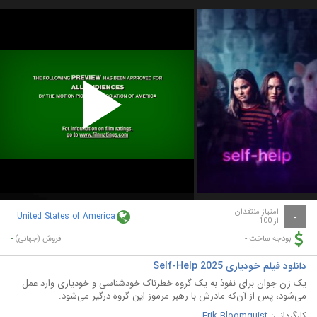
Play
Video
امتیاز منتقدان
United States of America
-
از 100
-
-
بودجه ساخت:
فروش (جهانی):
دانلود فیلم خودیاری Self-Help 2025
یک زن جوان برای نفوذ به یک گروه خطرناک خودشناسی و خودیاری وارد عمل
می‌شود، پس از آن‌که مادرش با رهبر مرموز این گروه درگیر می‌شود.
کارگردانی:
Erik Bloomquist