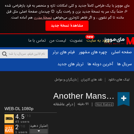
مای موویز با یک طراحی کاملاً جدید و کلی امکانات تازه و منحصر به فرد بازطراحی شده
🎉 حتماً یک سر به نسخهٔ جدید بزن و راحت بگرد 😊 چیدمان صفحهٔ اصلی مثل قبل
مانده تا گم نشوی ، و اگر ظاهر تازه‌تری می‌خواهی
نسخهٔ مدرن
هم آماده است.
مشاهدهٔ نسخهٔ جدید
new
ورود به سایت
عضویت
لیست من
تماس با ما
صفحه اصلی
چهره های مشهور
فیلم های برتر
سریال ها
آخرین دوبله ها
تریلر های جدید
لینک های دانلود
نقد های کاربران
بازیگران و عوامل
Another Mans Wife
(
درام
,
عاشقانه
91 دقیقه
Not Rated
WEB-DL 1080p
4.5
/10
45 users
امتیاز دهید
2
/10
1 users