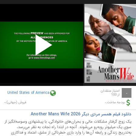
Play
Video
امتیاز منتقدان
United States of America
-
از 100
-
-
بودجه ساخت:
فروش (جهانی):
دانلود فیلم همسر مردی دیگر Another Mans Wife 2026
یک زوج گرفتارِ مشکلات مالی و بحران‌های خانوادگی، با پیشنهادی وسوسه‌انگیز از
سوی یک میلیونر روبه‌رو می‌شوند. آنچه در ابتدا راه نجات به نظر می‌رسد،
به‌تدریج زندگی و رابطه آن‌ها را وارد بازی خطرناکی از عشق، اعتماد و فداکاری