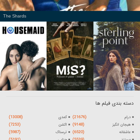
The Shards
دسته بندی فیلم ها
(13008)
(21676)
درام
کمدی
(7253)
(9148)
هیجان انگیز
اکشن
(5987)
(6520)
عاشقانه
ترسناک
(5191)
(5539)
مستند
جنایی