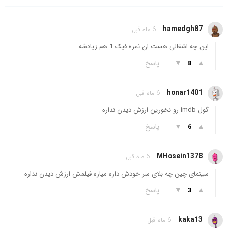
hamedgh87
6 ماه قبل
این چه اشغالی هست ان نمره فیک 1 هم زیادشه
▲
▼
پاسخ
8
honar1401
6 ماه قبل
گول imdb رو نخورین ارزش دیدن نداره
▲
▼
پاسخ
6
MHosein1378
6 ماه قبل
سینمای چین چه بلای سر خودش داره میاره فیلمش ارزش دیدن نداره
▲
▼
پاسخ
3
kaka13
6 ماه قبل