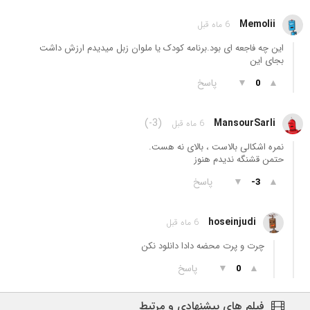
Memolii
6 ماه قبل
این چه فاجعه ای بود.برنامه کودک یا ملوان زبل میدیدم ارزش داشت
بجای این
▲
▼
پاسخ
0
(-3)
MansourSarli
6 ماه قبل
نمره اشکالی بالاست ، بالای نه هست.
حتمن قشنگه ندیدم هنوز
▲
▼
پاسخ
-3
hoseinjudi
6 ماه قبل
چرت و پرت محضه دادا دانلود نکن
▲
▼
پاسخ
0
فیلم های پیشنهادی و مرتبط