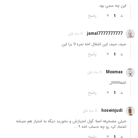
این چه سمی بود
▲
▼
پاسخ
1
jamal7777777777
6 ماه قبل
حیف حیف این اشقال اخه نمره 9 برا این
▲
▼
پاسخ
1
Moxmax
6 ماه قبل
اشغااااااااال
▲
▼
پاسخ
1
hoseinjudi
6 ماه قبل
خیلی مضخرفه اصلا گول امتیازش و نخورید دیگه به امتیاز هم نمیشه
اعتماد کرد رو چه حساب اخه ۹ ...
▲
▼
پاسخ
1