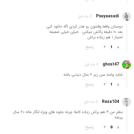
Pouyaasadi
6 ماه قبل
دوستان واقعا وقتتون رو هدر کردی اگه دانلود کنی
بعد ۱۰ دقیقه پاکش میکنی . خیلی خیلی ضعیفه
امتیاز ۱ هم زیاده براش
▲
▼
پاسخ
1
ghost47
6 ماه قبل
شاید واسه سن زیر ۶ سال دیدنی باشه
▲
▼
پاسخ
1
Reza104
6 ماه قبل
بنظر من ۴ هم براش زیاده کاملا چرته جلوه های ویژه انگار ماله ۲۰ سال
پیشه
▲
▼
پاسخ
0