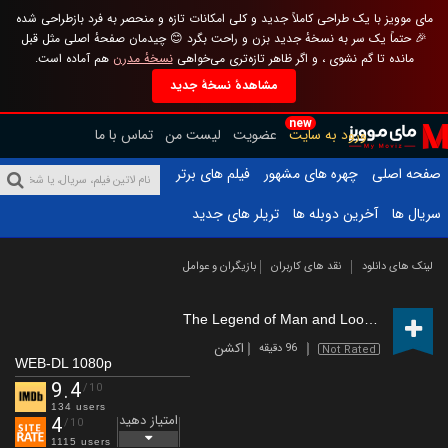
مای موویز با یک طراحی کاملاً جدید و کلی امکانات تازه و منحصر به فرد بازطراحی شده
🎉 حتماً یک سر به نسخهٔ جدید بزن و راحت بگرد 😊 چیدمان صفحهٔ اصلی مثل قبل
مانده تا گم نشوی ، و اگر ظاهر تازه‌تری می‌خواهی
نسخهٔ مدرن
هم آماده است.
مشاهدهٔ نسخهٔ جدید
new
ورود به سایت
عضویت
لیست من
تماس با ما
صفحه اصلی
چهره های مشهور
فیلم های برتر
سریال ها
آخرین دوبله ها
تریلر های جدید
لینک های دانلود
نقد های کاربران
بازیگران و عوامل
The Legend of Man and Loong
(2024)
اکشن
96 دقیقه
Not Rated
WEB-DL 1080p
9.4
/10
134 users
امتیاز دهید
4
/10
1115 users