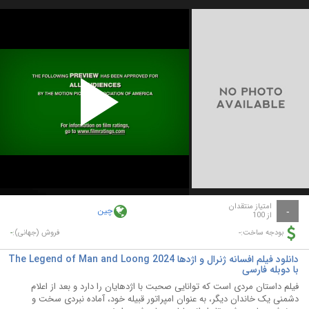
Play
Video
امتیاز منتقدان
چین
-
از 100
-
-
بودجه ساخت:
فروش (جهانی):
دانلود فیلم افسانه ژنرال و اژدها The Legend of Man and Loong 2024
با دوبله فارسی
فیلم داستان مردی است که توانایی صحبت با اژدهایان را دارد و بعد از اعلام
دشمنی یک خاندان دیگر، به عنوان امپراتور قبیله خود، آماده نبردی سخت و