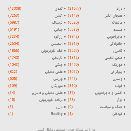
(13008)
(21677)
درام
کمدی
(7253)
(9149)
هیجان انگیز
اکشن
(5987)
(6520)
عاشقانه
ترسناک
(5191)
(5539)
مستند
جنایی
(3234)
(3842)
ماجراجویی
رازآلود
(2604)
(2819)
خانوادگی
انیمیشن
(1866)
(2597)
فانتزی
فیلم تلویزیونی
(1740)
(1812)
علمی تخیلی
تاریخی
(1043)
(1459)
موزیک
جنگی
(822)
(1027)
بیوگرافی
علمی تخیلی
(505)
(742)
وسترن
ورزشی
(309)
(310)
کوتاه
موزیکال
(34)
(37)
اکشن و ماجراجویی
علمی تخیلی و فانتزی
(15)
(23)
نوآر
برنامه تلویزیونی
(3)
(9)
جنگ و سیاست
بازی
(1)
(1)
کودکان
Reality
ما را در شبکه های اجتماعی دنبال کنید :