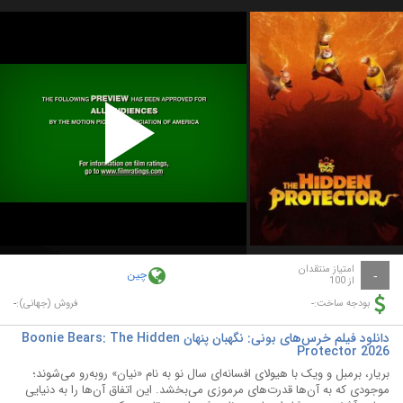
Play
Video
امتیاز منتقدان
چین
-
از 100
-
-
بودجه ساخت:
فروش (جهانی):
دانلود فیلم خرس‌های بونی: نگهبان پنهان Boonie Bears: The Hidden
Protector 2026
بریار، برمبل و ویک با هیولای افسانه‌ای سال نو به نام «نیان» روبه‌رو می‌شوند؛
موجودی که به آن‌ها قدرت‌های مرموزی می‌بخشد. این اتفاق آن‌ها را به دنیایی