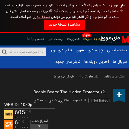
مای موویز با یک طراحی کاملاً جدید و کلی امکانات تازه و منحصر به فرد بازطراحی شده
🎉 حتماً یک سر به نسخهٔ جدید بزن و راحت بگرد 😊 چیدمان صفحهٔ اصلی مثل قبل
مانده تا گم نشوی ، و اگر ظاهر تازه‌تری می‌خواهی
نسخهٔ مدرن
هم آماده است.
مشاهدهٔ نسخهٔ جدید
new
ورود به سایت
عضویت
لیست من
تماس با ما
صفحه اصلی
چهره های مشهور
فیلم های برتر
سریال ها
آخرین دوبله ها
تریلر های جدید
لینک های دانلود
نقد های کاربران
بازیگران و عوامل
Boonie Bears: The Hidden Protector
(2026)
فانتزی
,
کمدی
,
انیمیشن
118 دقیقه
Not Rated
WEB-DL 1080p
605
/10
69 users
امتیاز دهید
6
/10
15 users