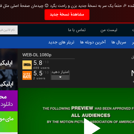
تازه و منحصر به فرد بازطراحی شده 🎉 حتماً یک سر به نسخهٔ جدید بزن و راحت بگرد 
مشاهدهٔ نسخهٔ جدید
تماس با ما
لیست من
تریلر های جدید
آخرین دوبله ها
سریال ها
ف
WEB-DL 1080p
ب
5.8
/10
489 users
امتیاز دهید
5.5
/10
2 users