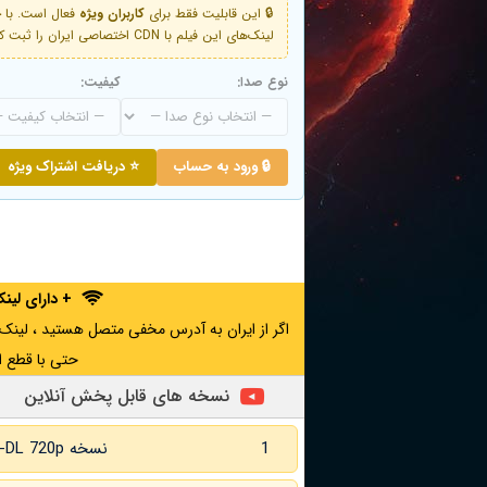
🔒 این قابلیت فقط برای
کاربران ویژه
لینک‌های این فیلم با CDN اختصاصی ایران را ثبت کنید و دقایقی بعد به لینک سوم آن دسترسی خواهید داشت
نوع صدا:
کیفیت:
🔒 ورود به حساب
⭐ دریافت اشتراک ویژه
+ دارای لی
حتی با قطع ا
نسخه های قابل پخش آنلاین
1
نسخه WEB-DL 720p زبان اصلی