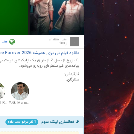
ay
deo
امتیاز منتقدان
هند
-
از 100
دانلود فیلم نی برای همیشه Nee Forever 2026
یک زوج از نسل Z از طریق یک اپلیکیشن 
پیامدهای غیرمنتظره‌ای روبه‌رو می‌شود.
کارگردانی:
ستارگان:
Nizhalgal Ravi
Y.G. Mahendran
📡 فعالسازی لینک سوم
1 نفر درخواست داده