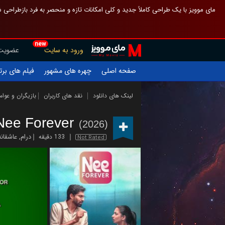
 چیدمان صفحهٔ اصلی مثل قبل مانده تا گم نشوی ، و اگر ظاهر تازه‌تری می‌خواهی
new
عضویت
ورود به سایت
یلم های برتر
چهره های مشهور
صفحه اصلی
ازیگران و عوامل
نقد های کاربران
لینک های دانلود
Nee Forever
(2026)
عاشقانه
,
درام
133 دقیقه
Not Rated