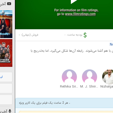
Pl
آخری
Vi
-
-
بودجه ساخت:
فروش (جهانی):
دوستیابی با هم آشنا می‌شوند. رابطه آن‌ها شکل می‌گیرد، اما به‌تدریج با
لی
Rethika Srinivas
M. J. Shriram
، هر 2 ساعت یک فیلم برای یک کاربر ویژه
آخرین