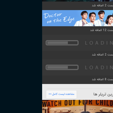
ن تریلر ها
مشاهده لیست کامل >>