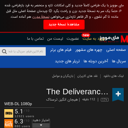
مای موویز با یک طراحی کاملاً جدید و کلی امکانات تازه و منحصر به فرد بازطراحی شده
🎉 حتماً یک سر به نسخهٔ جدید بزن و راحت بگرد 😊 چیدمان صفحهٔ اصلی مثل قبل
مانده تا گم نشوی ، و اگر ظاهر تازه‌تری می‌خواهی
نسخهٔ مدرن
هم آماده است.
مشاهدهٔ نسخهٔ جدید
new
ورود به سایت
عضویت
لیست من
تماس با ما
صفحه اصلی
چهره های مشهور
فیلم های برتر
سریال ها
آخرین دوبله ها
تریلر های جدید
لینک های دانلود
نقد های کاربران
بازیگران و عوامل
The Deliverance
(2024)
هیجان انگیز
,
ترسناک
112 دقیقه
17+
WEB-DL 1080p
5.1
/10
12321 users
امتیاز دهید
6.3
/10
880 users