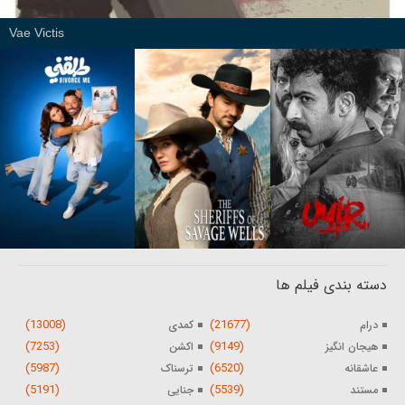
Vae Victis
دسته بندی فیلم ها
(13008)
(21677)
درام
کمدی
(7253)
(9149)
هیجان انگیز
اکشن
(5987)
(6520)
عاشقانه
ترسناک
(5191)
(5539)
مستند
جنایی