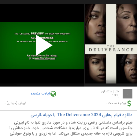
Play
Video
امتیاز منتقدان
ایالات متحده
-
از 100
-
-
بودجه ساخت:
فروش (جهانی):
دانلود فیلم رهایی The Deliverance 2024 با دوبله فارسی
فیلم براساس داستانی واقعی روایت شده و در مورد مادری تنها به نام ابیونی
جکسون است که در تلاش برای مبارزه با مشکلات شخصی خود، خانواده‌اش را
برای شروعی تازه به خانه جدیدی منتقل می‌کند. اما به زودی و با وقوع حوادثی