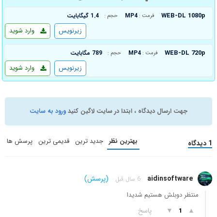
WEB-DL 1080p
MP4
1.4 گیگابایت
فرمت :
حجم :
زیرنویس
وارد شوید
WEB-DL 720p
MP4
789 مگابایت
فرمت :
حجم :
زیرنویس
وارد شوید
جهت ارسال دیدگاه ، ابتدا در سایت لاگین کنید
ورود به سایت
بهترین نظر
جدید ترین
قدیمی ترین
پرسش ها
1 دیدگاه
aidinsoftware
(پرسش)
6 سال قبل
منتظر دوبلش هستیم شدیدا
▲
▼
پاسخ
1