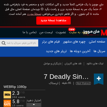
مای موویز با یک طراحی کاملاً جدید و کلی امکانات تازه و منحصر به فرد بازطراحی شده
🎉 حتماً یک سر به نسخهٔ جدید بزن و راحت بگرد 😊 چیدمان صفحهٔ اصلی مثل قبل
مانده تا گم نشوی ، و اگر ظاهر تازه‌تری می‌خواهی
نسخهٔ مدرن
هم آماده است.
مشاهدهٔ نسخهٔ جدید
new
ورود به سایت
عضویت
لیست من
تماس با ما
صفحه اصلی
چهره های مشهور
فیلم های برتر
سریال ها
آخرین دوبله ها
تریلر های جدید
لینک های دانلود
نقد های کاربران
بازیگران و عوامل
7 Deadly Sins
(2019)
ترسناک
85 دقیقه
Not Rated
WEBRip 1080p
2.3
/10
104 users
امتیاز دهید
5.8
/10
15 users