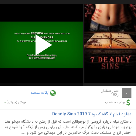
Play
Video
امتیاز منتقدان
ایالات متحده
-
از 100
-
-
بودجه ساخت:
فروش (جهانی):
دانلود فیلم ۷ گناه کبیره 7 Deadly Sins 2019
داستان فیلم درباره گروهی از نوجوانان است که قبل از رفتن به دانشگاه میخواهند
بهترین مهمانی بهاری را برگزار می کنند. ولی این پارتی پس از اینکه آنها شروع به
احضار ازواح میکنند، باعث مرگ حاضرین در این مهمانی می شود و ....