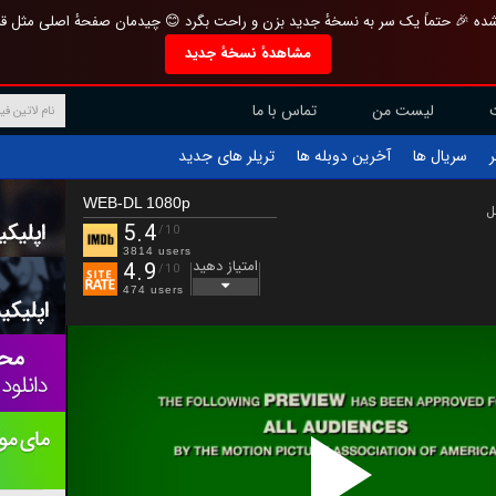
تازه و منحصر به فرد بازطراحی شده 🎉 حتماً یک سر به نسخهٔ جدید بزن و راحت بگرد 
مشاهدهٔ نسخهٔ جدید
تماس با ما
لیست من
تریلر های جدید
آخرین دوبله ها
سریال ها
ف
WEB-DL 1080p
ب
5.4
/10
3814 users
امتیاز دهید
4.9
/10
474 users