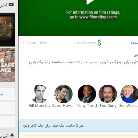
Pl
آخری
Vi
تحده
-
-
بودجه ساخت:
فروش (جهانی):
تلاش برای نزدیک‌تر کردن اعضای خانواده خود، ناخواسته وارد یک بازی
لی
Bill Moseley
David Howard Thornton
Tony Todd
Tim Curry
Dee Walla
، هر 2 ساعت یک فیلم برای یک کاربر ویژه
آخرین