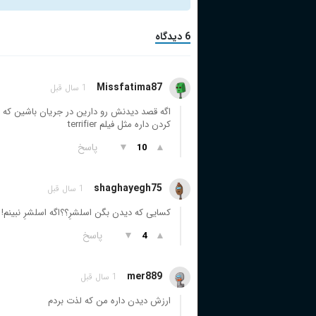
6 دیدگاه
Missfatima87
1 سال قبل
اگه قصد دیدنش رو دارین در جریان باشین که ژان
کردن داره مثل فیلم terrifier
▲
▼
پاسخ
10
shaghayegh75
1 سال قبل
کسایی که دیدن بگن اسلشرِ؟؟اگه اسلشرِ نبینم!
▲
▼
پاسخ
4
mer889
1 سال قبل
ارزش دیدن داره من که لذت بردم