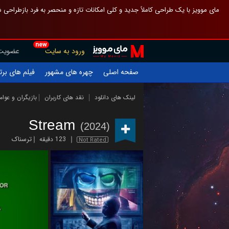
 چیدمان صفحهٔ اصلی مثل قبل مانده تا گم نشوی ، و اگر ظاهر تازه‌تری می‌خواهی
new
عضویت
ورود به سایت
یلم های برتر
چهره های مشهور
صفحه اصلی
ازیگران و عوامل
نقد های کاربران
لینک های دانلود
Stream
(2024)
ترسناک
123 دقیقه
Not Rated