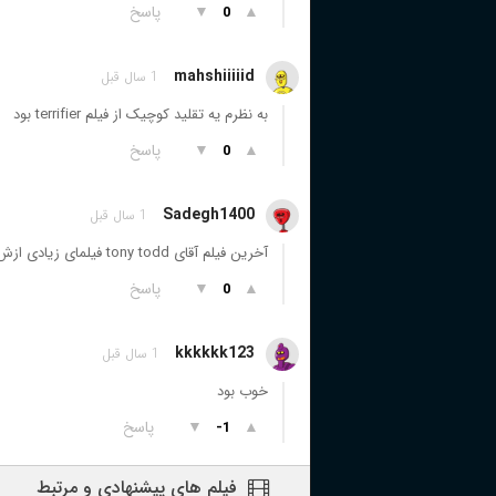
▲
▼
پاسخ
0
mahshiiiiid
1 سال قبل
به نظرم یه تقلید کوچیک از فیلم terrifier بود
▲
▼
پاسخ
0
Sadegh1400
1 سال قبل
آخرین فیلم آقای tony todd فیلمای زیادی ازش دیدیم ،
▲
▼
پاسخ
0
kkkkkk123
1 سال قبل
خوب بود
▲
▼
پاسخ
-1
فیلم های پیشنهادی و مرتبط