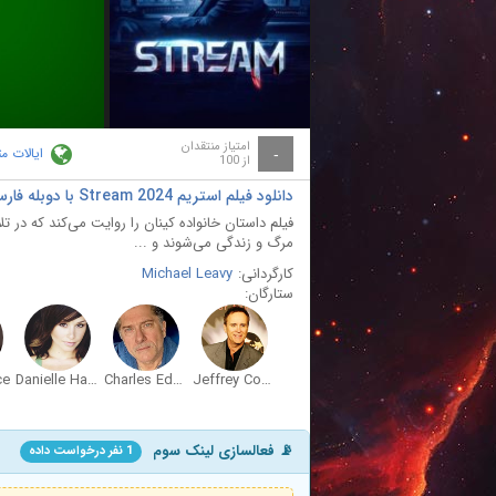
ay
deo
امتیاز منتقدان
ایالات م
-
از 100
دانلود فیلم استریم Stream 2024 با دوبله فارسی
فیلم داستان خانواده کینان را روایت می‌کند که در 
مرگ و زندگی می‌شوند و ...
کارگردانی:
Michael Leavy
ستارگان:
ce
Danielle Harris
Charles Edwin Powell
Jeffrey Combs
📡 فعالسازی لینک سوم
1 نفر درخواست داده