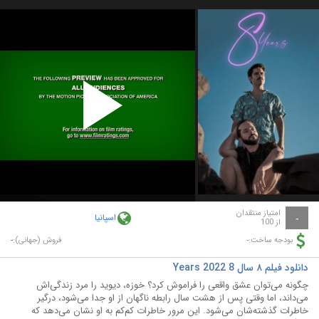
Play
Video
امتیاز منتقدان
اسپانیا
-
از 100
-
-
بودجه ساخت:
فروش (جهانی):
دانلود فیلم ۸ سال 8 Years 2022
چگونه می‌توان عشق واقعی را فراموش کرد؟ خوزه، دیوید را مرد زندگی‌اش
می‌داند، اما وقتی پس از هشت سال رابطه ناگهان از او جدا می‌شود، درگیر
خاطرات گذشته‌شان می‌شود. این مرور خاطرات کم‌کم به او نشان می‌دهد که