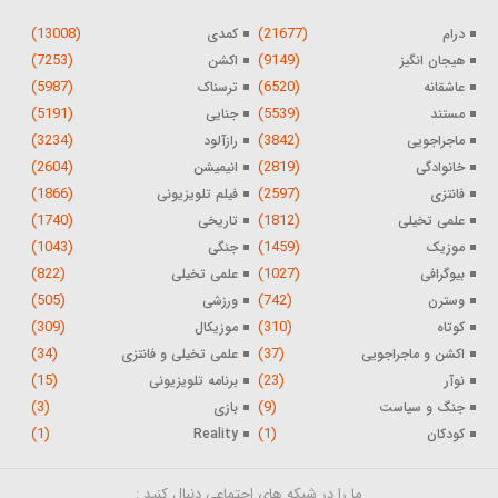
(13008)
(21677)
درام
کمدی
(7253)
(9149)
هیجان انگیز
اکشن
(5987)
(6520)
عاشقانه
ترسناک
(5191)
(5539)
مستند
جنایی
(3234)
(3842)
ماجراجویی
رازآلود
(2604)
(2819)
خانوادگی
انیمیشن
(1866)
(2597)
فانتزی
فیلم تلویزیونی
(1740)
(1812)
علمی تخیلی
تاریخی
(1043)
(1459)
موزیک
جنگی
(822)
(1027)
بیوگرافی
علمی تخیلی
(505)
(742)
وسترن
ورزشی
(309)
(310)
کوتاه
موزیکال
(34)
(37)
اکشن و ماجراجویی
علمی تخیلی و فانتزی
(15)
(23)
نوآر
برنامه تلویزیونی
(3)
(9)
جنگ و سیاست
بازی
(1)
(1)
کودکان
Reality
ما را در شبکه های اجتماعی دنبال کنید :