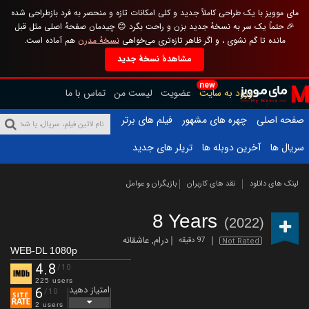
مای موویز با یک طراحی کاملاً جدید و کلی امکانات تازه و منحصر به فرد بازطراحی شده
🎉 حتماً یک سر به نسخهٔ جدید بزن و راحت بگرد 😊 چیدمان صفحهٔ اصلی مثل قبل
مانده تا گم نشوی ، و اگر ظاهر تازه‌تری می‌خواهی
نسخهٔ مدرن
هم آماده است.
مشاهدهٔ نسخهٔ جدید
new
ورود به سایت
عضویت
لیست من
تماس با ما
صفحه اصلی
چهره های مشهور
فیلم های برتر
سریال ها
آخرین دوبله ها
تریلر های جدید
لینک های دانلود
نقد های کاربران
بازیگران و عوامل
8 Years
(2022)
درام
,
عاشقانه
97 دقیقه
Not Rated
WEB-DL 1080p
4.8
/10
225 users
امتیاز دهید
6
/10
2 users