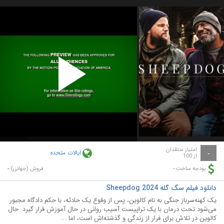
Play
Video
امتیاز منتقدان
ایالات متحده
-
از 100
-
-
بودجه ساخت:
فروش (جهانی):
دانلود فیلم سگ گله Sheepdog 2024
یک کهنه‌سرباز جنگی به نام کالوین، پس از وقوع یک حادثه، با حکم دادگاه مجبور
می‌شود تحت درمان با یک تراپیست آسیب روانی در حال آموزش قرار گیرد. حال
کالوین در تلاش برای فرار از زندگی و گذشته‌اش است، اما ...