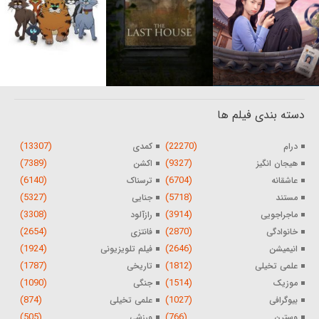
دسته بندی فیلم ها
(13307)
(22270)
درام
کمدی
(7389)
(9327)
هیجان انگیز
اکشن
(6140)
(6704)
عاشقانه
ترسناک
(5327)
(5718)
مستند
جنایی
(3308)
(3914)
ماجراجویی
رازآلود
(2654)
(2870)
خانوادگی
فانتزی
(1924)
(2646)
انیمیشن
فیلم تلویزیونی
(1787)
(1812)
علمی تخیلی
تاریخی
(1090)
(1514)
موزیک
جنگی
(874)
(1027)
بیوگرافی
علمی تخیلی
(505)
(766)
وسترن
ورزشی