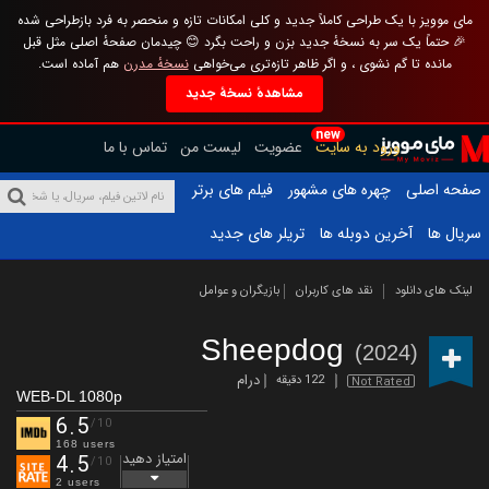
مای موویز با یک طراحی کاملاً جدید و کلی امکانات تازه و منحصر به فرد بازطراحی شده
🎉 حتماً یک سر به نسخهٔ جدید بزن و راحت بگرد 😊 چیدمان صفحهٔ اصلی مثل قبل
مانده تا گم نشوی ، و اگر ظاهر تازه‌تری می‌خواهی
نسخهٔ مدرن
هم آماده است.
مشاهدهٔ نسخهٔ جدید
new
ورود به سایت
عضویت
لیست من
تماس با ما
صفحه اصلی
چهره های مشهور
فیلم های برتر
سریال ها
آخرین دوبله ها
تریلر های جدید
لینک های دانلود
نقد های کاربران
بازیگران و عوامل
Sheepdog
(2024)
درام
122 دقیقه
Not Rated
WEB-DL 1080p
6.5
/10
168 users
امتیاز دهید
4.5
/10
2 users