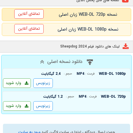
نسخه های قابل پخش آنلاین
تماشای آنلاین
نسخه WEB-DL 720p زبان اصلی
تماشای آنلاین
نسخه WEB-DL 1080p زبان اصلی
لینک های دانلود فیلم Sheepdog 2024
دانلود نسخه اصلی
WEB-DL 1080p
MP4
2.4 گیگابایت
فرمت :
حجم :
زیرنویس
وارد شوید
WEB-DL 720p
MP4
1.2 گیگابایت
فرمت :
حجم :
زیرنویس
وارد شوید
جهت ارسال دیدگاه ، ابتدا در سایت لاگین کنید
ورود به سایت