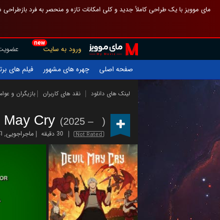
 چیدمان صفحهٔ اصلی مثل قبل مانده تا گم نشوی ، و اگر ظاهر تازه‌تری می‌خواهی
new
عضویت
ورود به سایت
یلم های برتر
چهره های مشهور
صفحه اصلی
ازیگران و عوامل
نقد های کاربران
لینک های دانلود
l May Cry
(2025 – )
ن
,
ماجراجویی
30 دقیقه
Not Rated