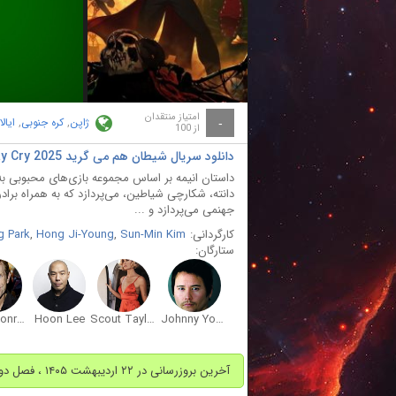
ay
deo
امتیاز منتقدان
ژاپن
,
کره جنوبی
,
ایال
-
از 100
دانلود سریال شیطان هم می‌ گرید Devil May Cry 2025 با دوبله فارسی
داستان انیمه بر اساس مجموعه بازی‌های محبوبی به
دانته، شکارچی شیاطین، می‌پردازد که به همراه بر
جهنمی می‌پردازد و ...
کارگردانی:
Sun-Min Kim
,
Hong Ji-Young
,
g Park
ستارگان:
Kevin Conroy
Hoon Lee
Scout Taylor-Compton
Johnny Yong Bosch
آخرین بروزرسانی در ۲۲ اردیبهشت ۱۴۰۵ ، فصل دوم اضافه شد.