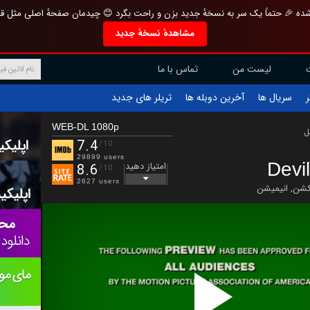
تازه و منحصر به فرد بازطراحی شده 🎉 حتماً یک سر به نسخهٔ جدید بزن و راحت بگرد 
مشاهدهٔ نسخهٔ جدید
تماس با ما
لیست من
تریلر های جدید
آخرین دوبله ها
سریال ها
ف
WEB-DL 1080p
ب
7.4
/10
29899 users
Devi
امتیاز دهید
8.6
/10
2627 users
انیمیشن
,
اکش