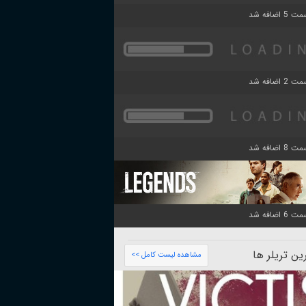
ن تریلر ها
مشاهده لیست کامل >>