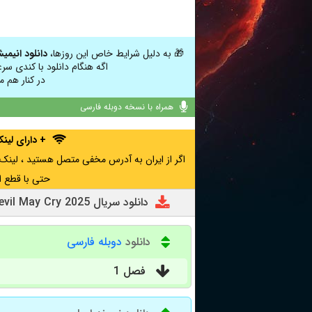
🎁 به دلیل شرایط خاص این روزها،
دانلود انیمی
اگه هنگام دانلود با کندی سر
در کنار هم م
همراه با نسخه دوبله فارسی
+ دارای لی
حتی با قطع ا
دانلود سریال Devil May Cry 2025
دانلود
دوبله فارسی
فصل 1