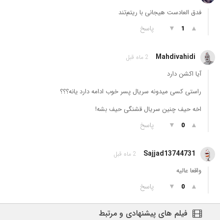
فدق العادست هیجانی با ریتم‌تند
▲
▼
پاسخ
1
Mahdivahidi
2 ماه قبل
آیا اکشن دارد
راستی کسی میدونه سریال پسر خوب ادامه دارد یانه؟؟؟
اخه حیف چنین سریال قشنگی حیف بشه!
▲
▼
پاسخ
0
Sajjad13744731
2 ماه قبل
واقعا عالیه
▲
▼
پاسخ
0
فیلم های پیشنهادی و مرتبط