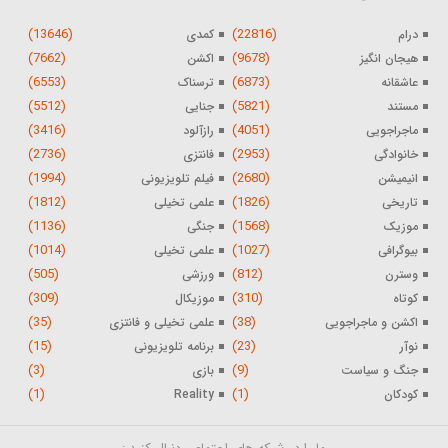
(13646)
(22816)
درام
کمدی
(7662)
(9678)
هیجان انگیز
اکشن
(6553)
(6873)
عاشقانه
ترسناک
(5512)
(5821)
مستند
جنایی
(3416)
(4051)
ماجراجویی
رازآلود
(2736)
(2953)
خانوادگی
فانتزی
(1994)
(2680)
انیمیشن
فیلم تلویزیونی
(1812)
(1826)
تاریخی
علمی تخیلی
(1136)
(1568)
موزیک
جنگی
(1014)
(1027)
بیوگرافی
علمی تخیلی
(505)
(812)
وسترن
ورزشی
(309)
(310)
کوتاه
موزیکال
(35)
(38)
اکشن و ماجراجویی
علمی تخیلی و فانتزی
(15)
(23)
نوآر
برنامه تلویزیونی
(3)
(9)
جنگ و سیاست
بازی
(1)
(1)
کودکان
Reality