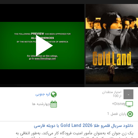
Play
Video
امتیاز منتقدان
کره جنوبی
-
از 100
Disney+
چهارشنبه ها
پایان فصل 1
دانلود سریال قلمرو طلا Gold Land 2026 با دوبله فارسی
یک زن جوان که به‌عنوان مأمور امنیت فرودگاه کار می‌کند، به‌طور اتفاقی به