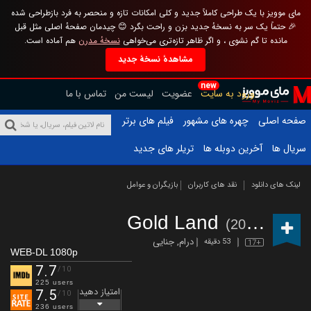
مای موویز با یک طراحی کاملاً جدید و کلی امکانات تازه و منحصر به فرد بازطراحی شده
🎉 حتماً یک سر به نسخهٔ جدید بزن و راحت بگرد 😊 چیدمان صفحهٔ اصلی مثل قبل
مانده تا گم نشوی ، و اگر ظاهر تازه‌تری می‌خواهی
نسخهٔ مدرن
هم آماده است.
مشاهدهٔ نسخهٔ جدید
new
ورود به سایت
عضویت
لیست من
تماس با ما
صفحه اصلی
چهره های مشهور
فیلم های برتر
سریال ها
آخرین دوبله ها
تریلر های جدید
لینک های دانلود
نقد های کاربران
بازیگران و عوامل
Gold Land
(2026 – )
درام
,
جنایی
53 دقیقه
17+
WEB-DL 1080p
7.7
/10
225 users
امتیاز دهید
7.5
/10
236 users