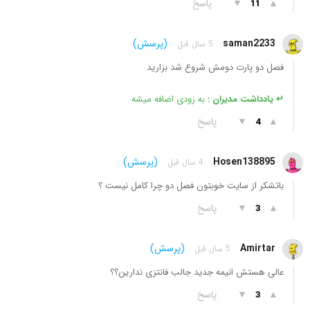
▲
▼
پاسخ
11
saman2233
(پرسش)
5 سال قبل
فصل دو پارت دومش شروع شد بزارید
↵ یادداشت مدیران :
به زودی اضافه میشه
▲
▼
پاسخ
4
Hosen138895
(پرسش)
4 سال قبل
باتشکر از سایت خوبتون فصل دو چرا کامل نیست ؟
▲
▼
پاسخ
3
Amirtar
(پرسش)
5 سال قبل
عالی هستش انیمه جدید جالب فانتزی ندارین؟؟
▲
▼
پاسخ
3