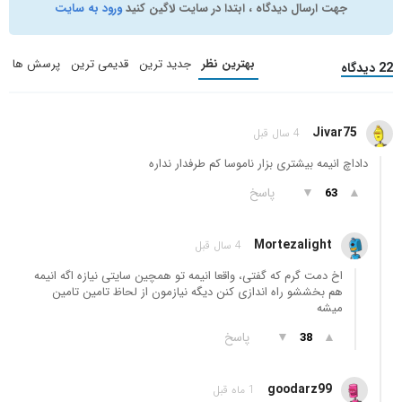
جهت ارسال دیدگاه ، ابتدا در سایت لاگین کنید
ورود به سایت
بهترین نظر
جدید ترین
قدیمی ترین
پرسش ها
22 دیدگاه
Jivar75
4 سال قبل
داداچ انیمه بیشتری بزار ناموسا کم طرفدار نداره
▲
▼
پاسخ
63
Mortezalight
4 سال قبل
اخ دمت گرم که گفتی، واقعا انیمه تو همچین سایتی نیازه اگه انیمه
هم بخششو راه اندازی کنن دیگه نیازمون از لحاظ تامین تامین
میشه
▲
▼
پاسخ
38
goodarz99
1 ماه قبل