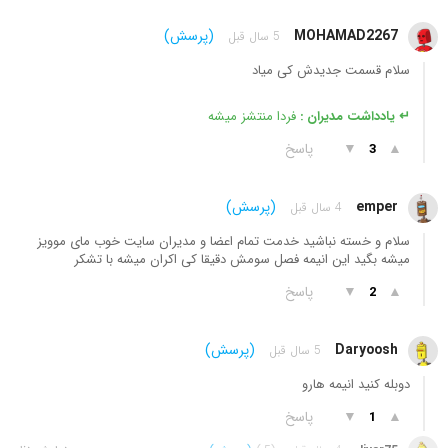
MOHAMAD2267
(پرسش)
5 سال قبل
سلام قسمت جدیدش کی میاد
↵ یادداشت مدیران :
فردا منتشز میشه
▲
▼
پاسخ
3
emper
(پرسش)
4 سال قبل
سلام و خسته نباشید خدمت تمام اعضا و مدیران سایت خوب مای موویز
میشه بگید این انیمه فصل سومش دقیقا کی اکران میشه با تشکر
▲
▼
پاسخ
2
Daryoosh
(پرسش)
5 سال قبل
دوبله کنید انیمه هارو
▲
▼
پاسخ
1