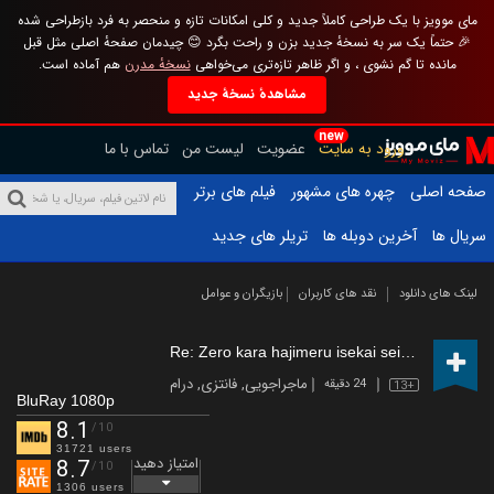
مای موویز با یک طراحی کاملاً جدید و کلی امکانات تازه و منحصر به فرد بازطراحی شده
🎉 حتماً یک سر به نسخهٔ جدید بزن و راحت بگرد 😊 چیدمان صفحهٔ اصلی مثل قبل
مانده تا گم نشوی ، و اگر ظاهر تازه‌تری می‌خواهی
نسخهٔ مدرن
هم آماده است.
مشاهدهٔ نسخهٔ جدید
new
ورود به سایت
عضویت
لیست من
تماس با ما
صفحه اصلی
چهره های مشهور
فیلم های برتر
سریال ها
آخرین دوبله ها
تریلر های جدید
لینک های دانلود
نقد های کاربران
بازیگران و عوامل
Re: Zero kara hajimeru isekai seikatsu
(2016 
ماجراجویی
,
فانتزی
,
درام
24 دقیقه
13+
BluRay 1080p
8.1
/10
31721 users
امتیاز دهید
8.7
/10
1306 users