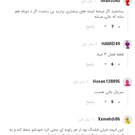
Iman3040
1 سال قبل
ببخشید اگر میشه انیمه های بیشتری بزارید بی زحمت اگر د دوبله هم
بشه که عالی میشه
▲
▼
پاسخ
7
HAMID49
5 سال قبل
قطعا فصل ۳ میاد
▲
▼
پاسخ
6
Hosen138895
4 سال قبل
سریال عالی هست
▲
▼
پاسخ
5
Xxmehdi86
3 سال قبل
این انیمه خیلی قشنگ بود.از هر زاویه ای سعی کرد خودشو حفظ کنه و یه