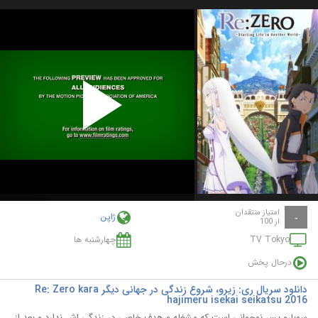
Play
Video
امتیاز منتقدان
ژاپن
-
از 100
TV Tokyo
چهارشنبه ها
درحال پخش
دانلود سریال ری: زیرو، شروع زندگی در جهانی دیگر Re: Zero kara
hajimeru isekai seikatsu 2016
سوبارو پسر نوجوانی است که مشغله و هدف خاصی در زندگی اش ندارد و بعد از