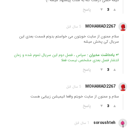
انیمه خفنی درست کنه.به شدت پیشنهاد میشه ؛)
▲
▼
پاسخ
3
MOHAMAD2267
5 سال قبل
سلام ممنون از سایت خوبتون می خواستم بدونم قسمت بعدی این
سریال کی پخش میشه
↵ یادداشت مدیران :
سپاس ، فصل دوم این سریال تموم شده و زمان
انتشار فصل بعدی مشخص نیست فعلا
▲
▼
پاسخ
3
MOHAMAD2267
5 سال قبل
سلام و ممنون از سایت خوبتم واقعا انیمیشن زیبایی هست
▲
▼
پاسخ
3
soroushteh
1 سال قبل