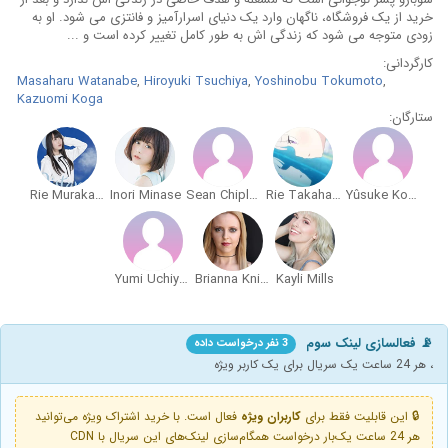
خرید از یک فروشگاه، ناگهان وارد یک دنیای اسرارآمیز و فانتزی می شود. او به
زودی متوجه می ‌شود که زندگی اش به طور کامل تغییر کرده است و ...
کارگردانی:
Masaharu Watanabe
,
Hiroyuki Tsuchiya
,
Yoshinobu Tokumoto
,
Kazuomi Koga
ستارگان:
Rie Murakawa
Inori Minase
Sean Chiplock
Rie Takahashi
Yûsuke Kobayashi
Yumi Uchiyama
Brianna Knickerbocker
Kayli Mills
📡 فعالسازی لینک سوم
3 نفر درخواست داده
، هر 24 ساعت یک سریال برای یک کاربر ویژه
🔒 این قابلیت فقط برای
کاربران ویژه
فعال است. با خرید اشتراک ویژه می‌توانید
هر 24 ساعت یک‌بار درخواست همگام‌سازی لینک‌های این سریال با CDN