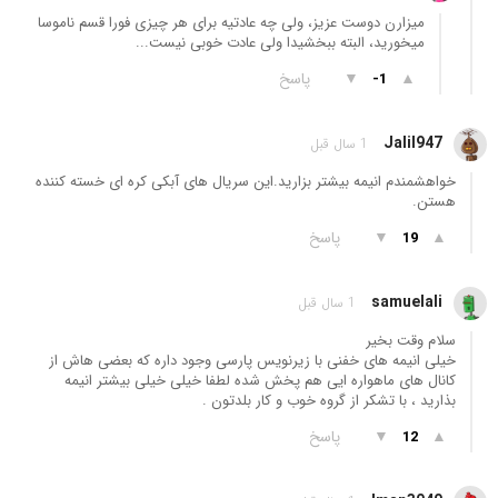
میزارن دوست عزیز، ولی چه عادتیه برای هر چیزی فورا قسم ناموسا
میخورید، البته ببخشیدا ولی عادت خوبی نیست...
▲
▼
پاسخ
-1
Jalil947
1 سال قبل
خواهشمندم انیمه بیشتر بزارید.این سریال های آبکی کره ای خسته کننده
هستن.
▲
▼
پاسخ
19
samuelali
1 سال قبل
سلام وقت بخیر
خیلی انیمه های خفنی با زیرنویس پارسی وجود داره که بعضی هاش از
کانال های ماهواره ایی هم پخش شده لطفا خیلی خیلی بیشتر انیمه
بذارید ، با تشکر از گروه خوب و کار بلدتون .
▲
▼
پاسخ
12