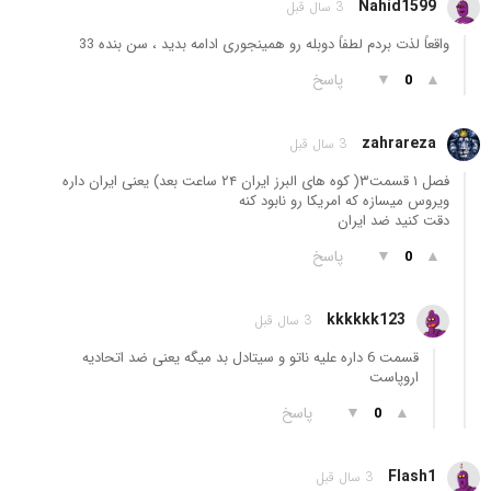
Nahid1599
3 سال قبل
واقعاً لذت بردم لطفاً دوبله رو همینجوری ادامه بدید ، سن بنده 33
▲
▼
پاسخ
0
zahrareza
3 سال قبل
فصل ۱ قسمت۳( کوه های البرز ایران ۲۴ ساعت بعد) یعنی ایران داره
ویروس میسازه که امریکا رو نابود کنه
دقت کنید ضد ایران
▲
▼
پاسخ
0
kkkkkk123
3 سال قبل
قسمت 6 داره علیه ناتو و سیتادل بد میگه یعنی ضد اتحادیه
اروپاست
▲
▼
پاسخ
0
Flash1
3 سال قبل