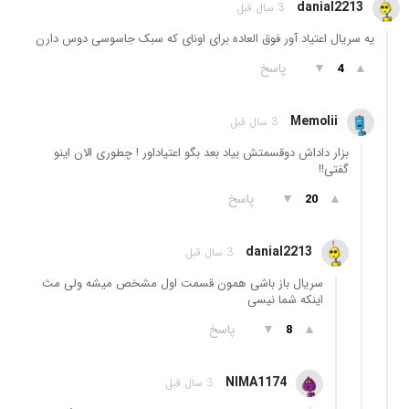
danial2213
3 سال قبل
یه سریال اعتیاد آور فوق العاده برای اونای که سبک جاسوسی دوس دارن
▲
▼
پاسخ
4
Memolii
3 سال قبل
بزار داداش دوقسمتش بیاد بعد بگو اعتیاد‌اور ! چطوری الان اینو
گفتی!!
▲
▼
پاسخ
20
danial2213
3 سال قبل
سریال باز باشی همون قسمت اول مشخص میشه ولی مث
اینکه شما نیسی
▲
▼
پاسخ
8
NIMA1174
3 سال قبل