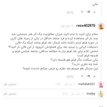
عالی
▲
▼
پاسخ
-1
reza402870
3 سال قبل
سلام برای تایید یا عدم تایید میزان مطلوبیت یک اثر هنر سینمایی باید
چند بار اثر مشاهده کرده و فرد منتقد حداقل در یکی از زمینه های کاری
در حوزه فیلم تبحر داشته باشد ایحال نقد فیلم بمانند اینکه یک قالی
دستبافت ایرانی را ببینید بعد برای قضاوتش تاروپود از این قالی باز کنید!!!
مخص کلام برای نقد فیلم نیاز به مطالعه حداقلی جامعه شناسی فیلم و
فلسفه فیلم است
یکی میگفت مگر فیلم هم فلسفه دارد؟
شما چه نظری دارید؟
این سریال هم میبینم بعد نظرم رو عرض میکنم خدمت شوما!
▲
▼
پاسخ
-1
mehdiak021
2 ماه قبل
(-3)
mailyy
3 سال قبل
(-5)