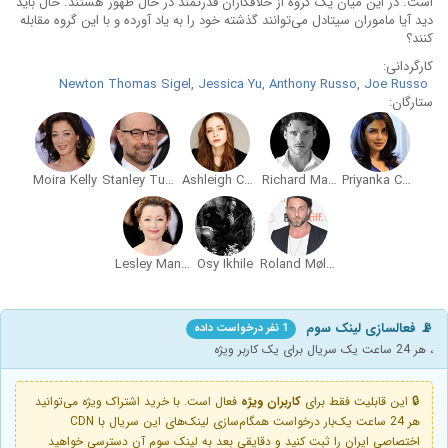
است. در این میان یک گروه از خلافکاران قدرتمند در حال ظهور هستند. حال باید
دید آیا ماموران سیتادل می‌توانند گذشته خود را به یاد آورده و با این گروه مقابله
کنند؟
کارگردانی:
Newton Thomas Sigel
,
Jessica Yu
,
Anthony Russo
,
Joe Russo
ستارگان:
Moira Kelly
Stanley Tucci
Ashleigh Cummings
Richard Madden
Priyanka Chopra
Lesley Manville
Osy Ikhile
Roland Møller
📡 فعالسازی لینک سوم
1 نفر درخواست داده
، هر 24 ساعت یک سریال برای یک کاربر ویژه
🔒 این قابلیت فقط برای
کاربران ویژه
فعال است. با خرید اشتراک ویژه می‌توانید
هر 24 ساعت یک‌بار درخواست همگام‌سازی لینک‌های این سریال با CDN
اختصاصی ایران را ثبت کنید و دقایقی بعد به لینک سوم آن دسترسی خواهید