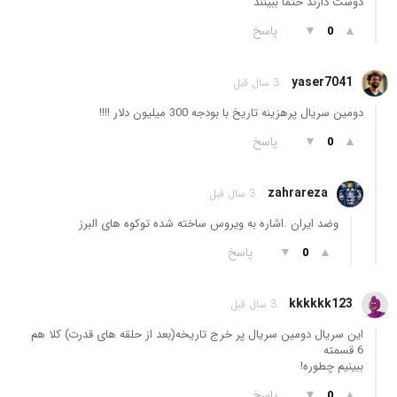
دوست دارند حتما ببینند
▲
▼
پاسخ
0
yaser7041
3 سال قبل
دومین سریال پرهزینه تاریخ با بودجه 300 میلیون دلار !!!!
▲
▼
پاسخ
0
zahrareza
3 سال قبل
وضد ایران .اشاره به ویروس ساخته شده توکوه های البرز
▲
▼
پاسخ
0
kkkkkk123
3 سال قبل
این سریال دومین سریال پر خرج تاریخه(بعد از حلقه های قدرت) کلا هم
6 قسمته
ببینیم چطوره!
▲
▼
پاسخ
0