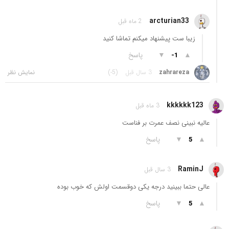
arcturian33
2 ماه قبل
زیبا ست پیشنهاد میکنم تماشا کنید
▲
▼
پاسخ
-1
zahrareza
3 سال قبل
(-5)
kkkkkk123
3 ماه قبل
عالیه نبینی نصف عمرت بر فناست
▲
▼
پاسخ
5
RaminJ
3 سال قبل
عالی حتما ببینید درجه یکی دوقسمت اولش که خوب بوده
▲
▼
پاسخ
5