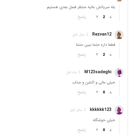
بله سریالش عالیه منتظر فصل بعدی هستیم
▲
▼
پاسخ
2
Rezvan12
3 سال قبل
قطعا داره حتما ببین حتما
▲
▼
پاسخ
2
M123sadeghi
3 ماه قبل
خیلی عالی و اکشن و جذاب
▲
▼
پاسخ
0
kkkkkk123
3 سال قبل
خیلی خوشگله
▲
▼
پاسخ
0