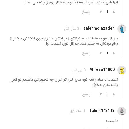
آنها باقی مانده . سریال قشنگ و با ساختار پرفراز و نشیبی است.
▲
▼
پاسخ
1
salehmolazadeh
3 سال قبل
سریال خوبیه فقط باید مینوشتن ژانر اکشن و دارم چون اکشنش بیشتر از
درام بودنش به چشم میاد حداقل توی قسمت اول
▲
▼
پاسخ
1
Alireza11000
6 روز قبل
قسمت 3 میاد رشته کوه های البرز تو ایران چه تجهیزاتی داشتیم تو البرز
واسه دفاع خخخ
▲
▼
پاسخ
0
fahim143143
1 هفته قبل
عالیست