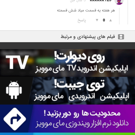
kkkkkk123
3 سال قبل
هر هفته یه قسمت میاد شش قسمته
▲
▼
پاسخ
0
فیلم های پیشنهادی و مرتبط