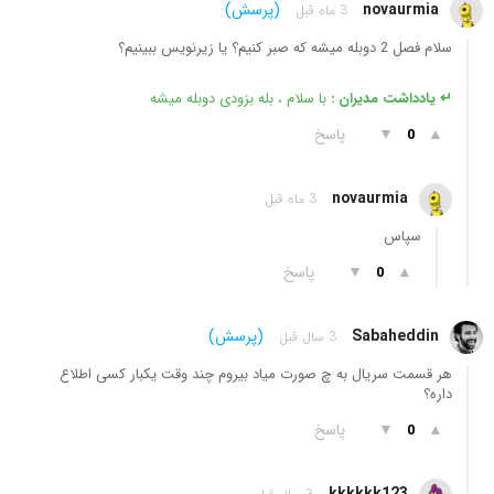
novaurmia
(پرسش)
3 ماه قبل
سلام فصل 2 دوبله میشه که صبر کنیم؟ یا زیرنویس ببینیم؟
↵ یادداشت مدیران :
با سلام ، بله بزودی دوبله میشه
▲
▼
پاسخ
0
novaurmia
3 ماه قبل
سپاس
▲
▼
پاسخ
0
Sabaheddin
(پرسش)
3 سال قبل
هر قسمت سریال به چ صورت میاد بیروم چند وقت یکبار کسی اطلاع
داره؟
▲
▼
پاسخ
0