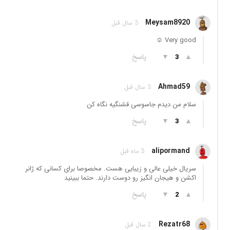
Meysam8920
3 سال قبل
Very good ☺️
▲
▼
پاسخ
3
Ahmad59
3 سال قبل
سلام من دیدم جاسوسی قشنگیه نگاه کن
▲
▼
پاسخ
3
alipormand
3 ماه قبل
سریال خیلی عالی و زیبایی هست. مخصوصا برای کسانی که ژانر
اکشن و هیجان انگیز رو دوست دارند. حتما ببینید
▲
▼
پاسخ
2
Rezatr68
2 سال قبل