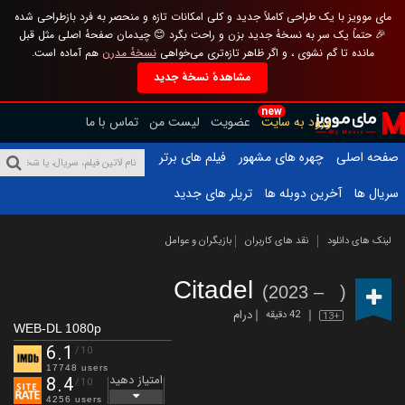
مای موویز با یک طراحی کاملاً جدید و کلی امکانات تازه و منحصر به فرد بازطراحی شده
🎉 حتماً یک سر به نسخهٔ جدید بزن و راحت بگرد 😊 چیدمان صفحهٔ اصلی مثل قبل
مانده تا گم نشوی ، و اگر ظاهر تازه‌تری می‌خواهی
نسخهٔ مدرن
هم آماده است.
مشاهدهٔ نسخهٔ جدید
new
ورود به سایت
عضویت
لیست من
تماس با ما
صفحه اصلی
چهره های مشهور
فیلم های برتر
سریال ها
آخرین دوبله ها
تریلر های جدید
لینک های دانلود
نقد های کاربران
بازیگران و عوامل
Citadel
(2023 – )
درام
42 دقیقه
13+
WEB-DL 1080p
6.1
/10
17748 users
امتیاز دهید
8.4
/10
4256 users