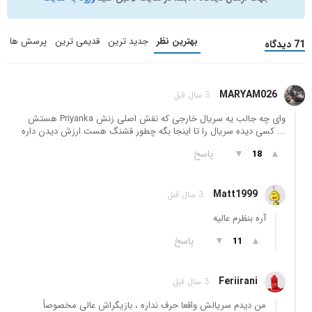
بهترین نظر
جدید ترین
قدیمی ترین
پرسش ها
71 دیدگاه
MARYAM026
3 سال قبل
وای چه جالب یه سریال خارجی که نقش اصلی زنش Priyanka هستش
... کسی دیده سریال را تا اینجا بگه چطور قشنگ هست ارزش دیدن داره
▲
▼
پاسخ
18
Matt1999
3 سال قبل
آره بنظرم عالیه
▲
▼
پاسخ
11
Feriirani
3 سال قبل
من دیدم سریالش واقعا حرف نداره ، بازیگراش عالی مخصوصأ