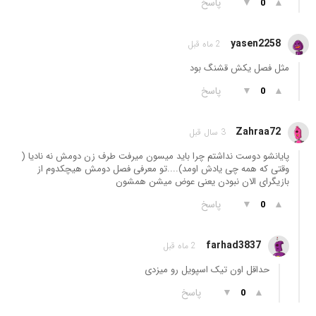
▲
▼
پاسخ
0
yasen2258
2 ماه قبل
مثل فصل یکش قشنگ بود
▲
▼
پاسخ
0
Zahraa72
3 سال قبل
پایانشو دوست نداشتم چرا باید میسون میرفت طرف زن دومش نه نادیا (
وقتی که همه چی یادش اومد)....تو معرفی فصل دومش هیچکدوم از
بازیگرای الان نبودن یعنی عوض میشن همشون
▲
▼
پاسخ
0
farhad3837
2 ماه قبل
حداقل اون تیک اسپویل رو میزدی
▲
▼
پاسخ
0