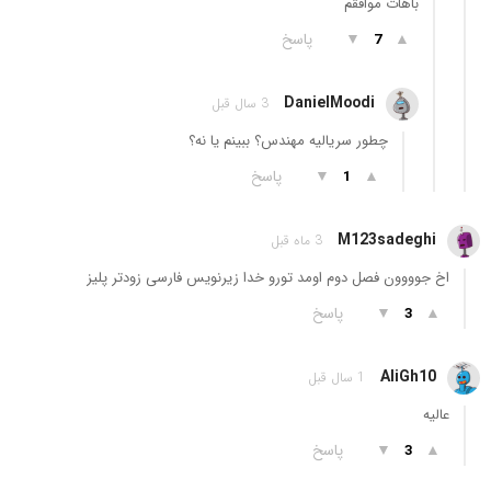
باهات موافقم
▲
▼
پاسخ
7
DanielMoodi
3 سال قبل
چطور سریالیه مهندس؟ ببینم یا نه؟
▲
▼
پاسخ
1
M123sadeghi
3 ماه قبل
اخ جوووون فصل دوم اومد تورو خدا زیرنویس فارسی زودتر پلیز
▲
▼
پاسخ
3
AliGh10
1 سال قبل
عالیه
▲
▼
پاسخ
3