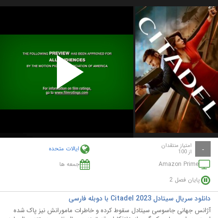
Play
Video
امتیاز منتقدان
ایالات متحده
-
از 100
Amazon Prime
جمعه ها
پایان فصل 2
دانلود سریال سیتادل Citadel 2023 با دوبله فارسی
آژانس جهانی جاسوسی سیتادل سقوط کرده و خاطرات مامورانش نیز پاک شده