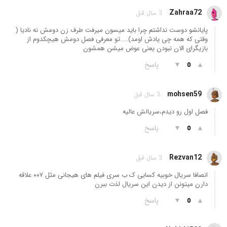
Zahraa72
3 سال قبل
پایانشو دوست نداشتم چرا باید میسون میرفت طرف زن دومش نه نادیا (
وقتی که همه چی یادش اومد)....تو معرفی فصل دومش هیچکدوم از
بازیگرای الان نبودن یعنی عوض میشن همشون
▲
▼
پاسخ
0
mohsen59
3 سال قبل
فصل اول رو دیدم،سریالش عالیه
▲
▼
پاسخ
0
Rezvan12
3 سال قبل
انصافا سریال خوبیه کسایی ک ب سری فیلم های هیجانی مثل ۰۰۷ علاقه
دارن میتونن از دیدن این سریال لذت ببرن
▲
▼
پاسخ
0