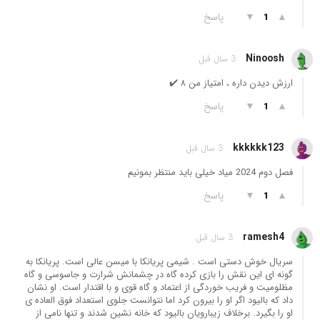
▲
▼
پاسخ
1
Ninoosh
3 سال قبل
ارزش دیدن داره ، امتیاز من ۸ ✔️
▲
▼
پاسخ
1
kkkkkk123
3 سال قبل
فصل دوم 2024 میاد خیلی باید منتظر بمونیم
▲
▼
پاسخ
1
ramesh4
3 سال قبل
سریال خوش دستی است . شیمی پریانکا با میسن عالی است. پریانکا به
گونه ای این نقش را بازی کرده گاه در چشمانش شرارت و جاسوسی و گاه
مظلومیت و فریب خوردگی از اعتماد و گاه قوی و با اقتدار است. او نشان
داد که بالیود اگر او را بیرون کرد اما نتوانست جلوی استعداد فوق العاده ی
او را بگیرد. برخلاف زیبارویان بالیود که خانه نشین شدند و تنها نامی از