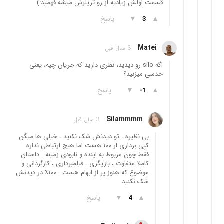
قسمت اولش زیادیه از رو تریلرش میشه فهمید:)
▲
▼
پاسخ
3
Matei
3 سال قبل
اگه silo رو دیدید، نظری دارید که جریان چیه، یعنی
حدسی میزنید؟
▲
▼
پاسخ
-1
Silammmm
3 سال قبل
بی نظیره ، تو دیدنش شک نکنید ، خیلی ها میگن
کپی برداری ار ۱۰۰ هست اما هیچ ارتباطی نداره
فقط چون مربوط به اینده و نابودی زمینه . داستان
کاملا متفاوت ، بازیگری ، فیلمبرداری ، کارگردانی و
موضوع که هنوز پر از ابهام هست . ۱۰۰٪ در دیدنش
شک نکنید
▲
▼
پاسخ
4