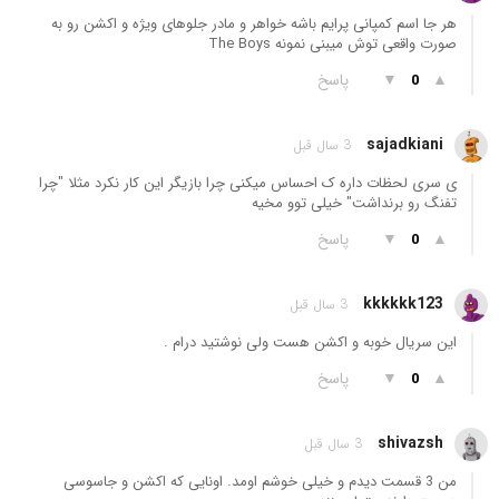
هر جا اسم کمپانی پرایم باشه خواهر و مادر جلوهای ویژه و اکشن رو به
صورت واقعی توش میبنی نمونه The Boys
▲
▼
پاسخ
0
sajadkiani
3 سال قبل
ی سری لحظات داره ک احساس میکنی چرا بازیگر این کار نکرد مثلا "چرا
تفنگ رو برنداشت" خیلی توو مخیه
▲
▼
پاسخ
0
kkkkkk123
3 سال قبل
این سریال خوبه و اکشن هست ولی نوشتید درام .
▲
▼
پاسخ
0
shivazsh
3 سال قبل
من 3 قسمت دیدم و خیلی خوشم اومد. اونایی که اکشن و جاسوسی