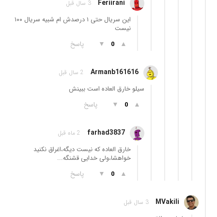
Feriirani
3 سال قبل
این سریال حتی ۱ درصدش ام شبیه سریال ۱۰۰
نیست
▲
▼
پاسخ
0
Armanb161616
2 سال قبل
سیلو خارق العاده است ببینش
▲
▼
پاسخ
0
farhad3837
2 ماه قبل
خارق العاده که نیست دیگه،اغراق نکنید
خواهشا،ولی خدایی قشنگه...
▲
▼
پاسخ
0
MVakili
3 سال قبل