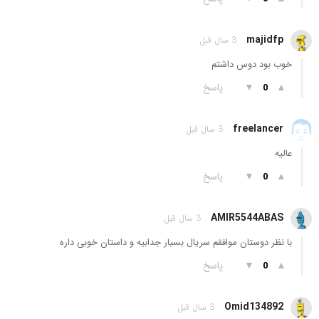
majidfp
3 سال قبل
خوب بود دوس داشتم
▲
▼
پاسخ
0
freelancer
3 سال قبل
عالیه
▲
▼
پاسخ
0
AMIR5544ABAS
3 سال قبل
با نظر دوستان موافقم سریال بسیار جدابیه و داستان خوبی داره
▲
▼
پاسخ
0
Omid134892
3 سال قبل