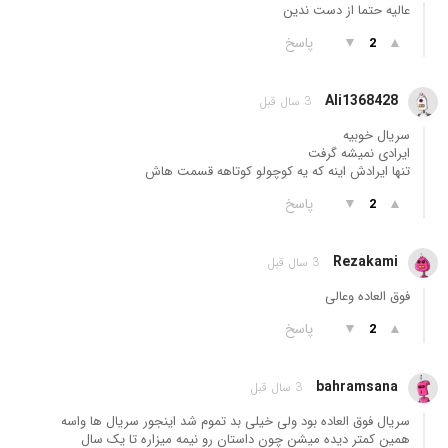
عالیه حتما از دست ندین
▲
▼
پاسخ
2
Ali1368428
3 سال قبل
سريال خوبيه
ايرادى نميشه گرفت
تنها ايرادش اينه كه يه كوچولو كوتاهه قسمت هاش
▲
▼
پاسخ
2
Rezakami
3 سال قبل
فوق العاده وعالی
▲
▼
پاسخ
2
bahramsana
3 سال قبل
سریال فوق العاده بود ولی خیلی بد تموم شد اینجور سریال ها واسه
همین کمتر دیده میشن چون داستان رو نیمه میزاره تا یک سال